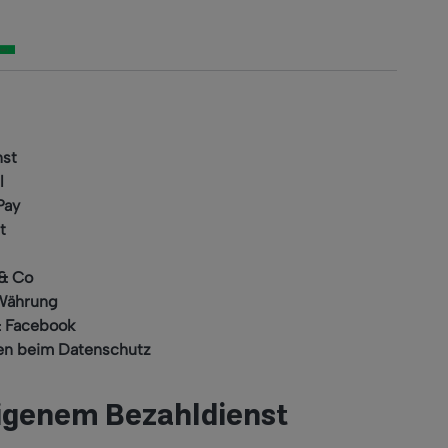
nst
l
Pay
t
 & Co
 Währung
& Facebook
ten beim Datenschutz
igenem Bezahldienst