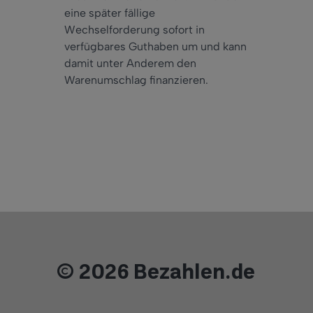
eine später fällige
Wechselforderung sofort in
verfügbares Guthaben um und kann
damit unter Anderem den
Warenumschlag finanzieren.
© 2026 Bezahlen.de