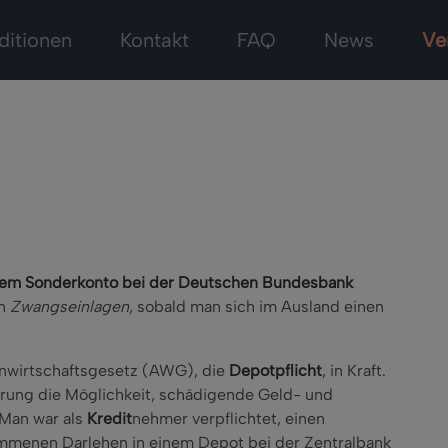
ditionen
Kontakt
FAQ
News
Ve
einem Sonderkonto bei der Deutschen Bundesbank
en
Zwangseinlagen
, sobald man sich im Ausland einen
nwirtschaftsgesetz (AWG), die
Depotpflicht
, in Kraft.
erung die Möglichkeit, schädigende Geld- und
Man war als
Kredit
nehmer verpflichtet, einen
menen Darlehen in einem Depot bei der Zentralbank