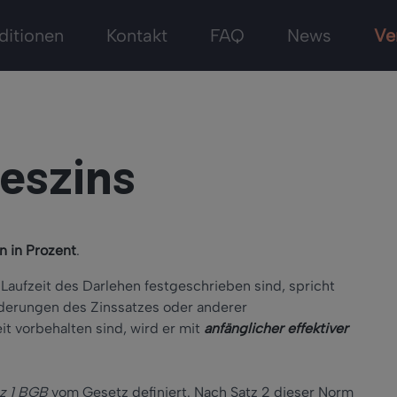
ditionen
Kontakt
FAQ
News
Ve
reszins
n in Prozent
.
Laufzeit des Darlehen festgeschrieben sind, spricht
derungen des Zinssatzes oder anderer
t vorbehalten sind, wird er mit
anfänglicher effektiver
tz 1 BGB
vom Gesetz definiert. Nach Satz 2 dieser Norm