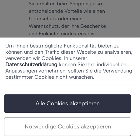
Sie erhalten beim Shopping also
entscheidende Vorteile wie einen
Lieferschutz oder einen
Warenschutz, der Ihre Geschenke
und Einkäufe mindestens bis
Weihnachten, aber auch darüber
Um Ihnen bestmögliche Funktionalität bieten zu
hinaus besonders schützt. Bei
können und den Traffic dieser Website zu analysieren,
Problemen erhalten Sie so
verwenden wir Cookies. In unserer
garantiert Ihren Kaufpreis zurück.
Datenschutzerklärung
können Sie Ihre individuellen
Anpassungen vornehmen, sollten Sie die Verwendung
Sofern Sie Haushaltsgeräte
bestimmter Cookies nicht wünschen.
verschenken oder kaufen, dürfen
Sie sich zudem über eine
Garantieverlängerung freuen.
Attraktiv ist zudem auch die
Alle Cookies akzeptieren
Rückkaufgarantie. Sollte das
Weihnachtsgeschenk nach Ablauf
der Rückgabefrist nicht gefallen,
Notwendige Cookies akzeptieren
können Sie dieses immerhin für 50
Prozent des Kaufpreises