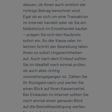
dessen, ob Ihnen auch wirklich der
richtige Betrag berechnet wird.
Egal ob es sich um eine Transaktion
im Internet handelt oder ob Sie ein
Möbelstück im Einzelhandel kaufen
– prägen Sie sich den Kaufpreis
sofort ein. An der Kasse oder im
letzten Schritt der Bestellung fallen
Ihnen so sofort Ungereimtheiten
auf. Auch nach dem Einkauf sollten
Sie im Idealfall noch einmal prüfen,
ob auch alles richtig
vonstattengegangen ist. Zählen Sie
Ihr Rückgeld nach und werfen Sie
einen Blick auf Ihren Kassenzettel.
Bei Einkäufen im Internet sollten Sie
noch einmal einen genauen Blick
auf die Bestellbestätigung werfen.