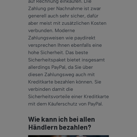
auf Rechnung einkaufen. Die
Zahlung per Nachnahme ist zwar
generell auch sehr sicher, dafür
aber meist mit zusätzlichen Kosten
verbunden. Moderne
Zahlungsweisen wie paydirekt
versprechen Ihnen ebenfalls eine
hohe Sicherheit. Das beste
Sicherheitspaket bietet insgesamt
allerdings PayPal, da Sie über
diesen Zahlungsweg auch mit
Kreditkarte bezahlen können. Sie
verbinden damit die
Sicherheitsvorteile einer Kreditkarte
mit dem Käuferschutz von PayPal.
Wie kann ich bei allen
Händlern bezahlen?