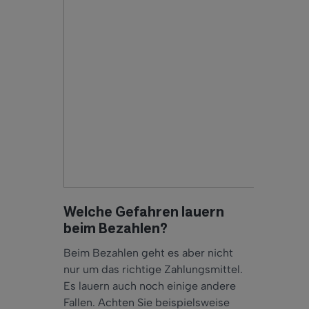
Welche Gefahren lauern
beim Bezahlen?
Beim Bezahlen geht es aber nicht
nur um das richtige Zahlungsmittel.
Es lauern auch noch einige andere
Fallen. Achten Sie beispielsweise