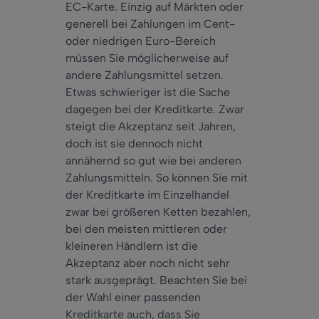
EC-Karte. Einzig auf Märkten oder
generell bei Zahlungen im Cent-
oder niedrigen Euro-Bereich
müssen Sie möglicherweise auf
andere Zahlungsmittel setzen.
Etwas schwieriger ist die Sache
dagegen bei der Kreditkarte. Zwar
steigt die Akzeptanz seit Jahren,
doch ist sie dennoch nicht
annähernd so gut wie bei anderen
Zahlungsmitteln. So können Sie mit
der Kreditkarte im Einzelhandel
zwar bei größeren Ketten bezahlen,
bei den meisten mittleren oder
kleineren Händlern ist die
Akzeptanz aber noch nicht sehr
stark ausgeprägt. Beachten Sie bei
der Wahl einer passenden
Kreditkarte auch, dass Sie