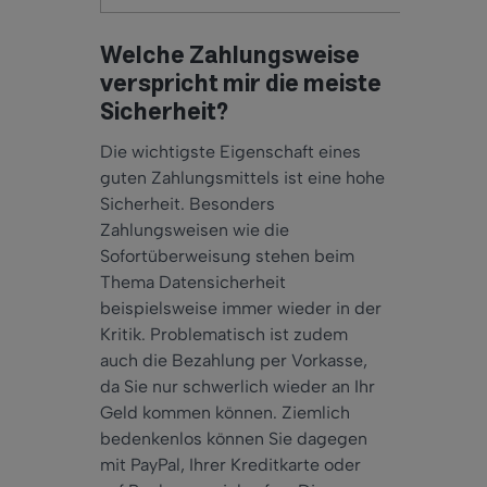
Welche Zahlungsweise
verspricht mir die meiste
Sicherheit?
Die wichtigste Eigenschaft eines
guten Zahlungsmittels ist eine hohe
Sicherheit. Besonders
Zahlungsweisen wie die
Sofortüberweisung stehen beim
Thema Datensicherheit
beispielsweise immer wieder in der
Kritik. Problematisch ist zudem
auch die Bezahlung per Vorkasse,
da Sie nur schwerlich wieder an Ihr
Geld kommen können. Ziemlich
bedenkenlos können Sie dagegen
mit PayPal, Ihrer Kreditkarte oder