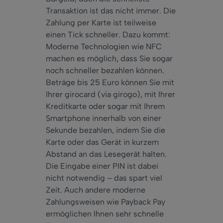
Transaktion ist das nicht immer. Die
Zahlung per Karte ist teilweise
einen Tick schneller. Dazu kommt:
Moderne Technologien wie NFC
machen es möglich, dass Sie sogar
noch schneller bezahlen können.
Beträge bis 25 Euro können Sie mit
Ihrer girocard (via girogo), mit Ihrer
Kreditkarte oder sogar mit Ihrem
Smartphone innerhalb von einer
Sekunde bezahlen, indem Sie die
Karte oder das Gerät in kurzem
Abstand an das Lesegerät halten.
Die Eingabe einer PIN ist dabei
nicht notwendig – das spart viel
Zeit. Auch andere moderne
Zahlungsweisen wie Payback Pay
ermöglichen Ihnen sehr schnelle