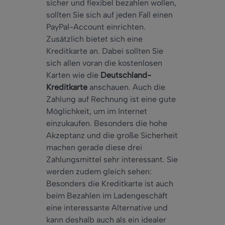
sicher und flexibel bezahlen wollen,
sollten Sie sich auf jeden Fall einen
PayPal-Account einrichten.
Zusätzlich bietet sich eine
Kreditkarte an. Dabei sollten Sie
sich allen voran die kostenlosen
Karten wie die
Deutschland-
Kreditkarte
anschauen. Auch die
Zahlung auf Rechnung ist eine gute
Möglichkeit, um im Internet
einzukaufen. Besonders die hohe
Akzeptanz und die große Sicherheit
machen gerade diese drei
Zahlungsmittel sehr interessant. Sie
werden zudem gleich sehen:
Besonders die Kreditkarte ist auch
beim Bezahlen im Ladengeschäft
eine interessante Alternative und
kann deshalb auch als ein idealer