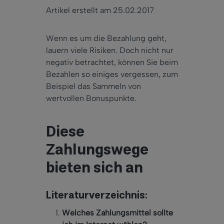
Artikel erstellt am 25.02.2017
Wenn es um die Bezahlung geht,
lauern viele Risiken. Doch nicht nur
negativ betrachtet, können Sie beim
Bezahlen so einiges vergessen, zum
Beispiel das Sammeln von
wertvollen Bonuspunkte.
Diese
Zahlungswege
bieten sich an
Literaturverzeichnis:
Welches Zahlungsmittel sollte