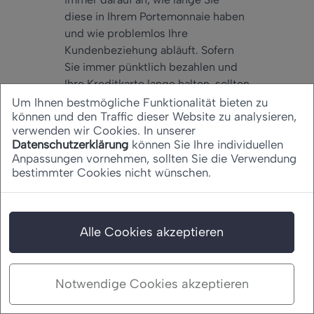
diese in Ihrem Portemonnaie haben
und wie problemlos Ihre
Kundenbeziehung abläuft. Sofern
Sie immer pünktlich bezahlen und
Ihre Kreditkarte lange halten, sollten
die Effekte mittel- und langfristig
Um Ihnen bestmögliche Funktionalität bieten zu
können und den Traffic dieser Website zu analysieren,
sogar positiv sein. Die genaue
verwenden wir Cookies. In unserer
Entwicklung Ihrer Bonität auf Grund
Datenschutzerklärung
können Sie Ihre individuellen
von Kreditkarten kann Ihnen aber
Anpassungen vornehmen, sollten Sie die Verwendung
natürlich niemand versprechen, da
bestimmter Cookies nicht wünschen.
die Berechnung individuell und
hoch komplex ist. Nicht zuletzt
veröffentlicht die Schufa auch nicht,
Alle Cookies akzeptieren
wie die Bonität genau errechnet
wird. Es bleiben also nur die
Erfahrungswerte, die wir Ihnen in
Notwendige Cookies akzeptieren
diesem Ratgeber zusammengefasst
haben.