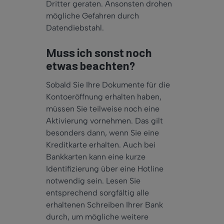
Dritter geraten. Ansonsten drohen
mögliche Gefahren durch
Datendiebstahl.
Muss ich sonst noch
etwas beachten?
Sobald Sie Ihre Dokumente für die
Kontoeröffnung erhalten haben,
müssen Sie teilweise noch eine
Aktivierung vornehmen. Das gilt
besonders dann, wenn Sie eine
Kreditkarte erhalten. Auch bei
Bankkarten kann eine kurze
Identifizierung über eine Hotline
notwendig sein. Lesen Sie
entsprechend sorgfältig alle
erhaltenen Schreiben Ihrer Bank
durch, um mögliche weitere