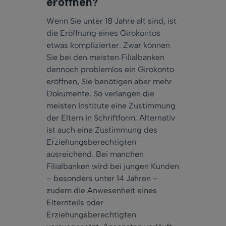
eröffnen?
Wenn Sie unter 18 Jahre alt sind, ist
die Eröffnung eines Girokontos
etwas komplizierter. Zwar können
Sie bei den meisten Filialbanken
dennoch problemlos ein Girokonto
eröffnen, Sie benötigen aber mehr
Dokumente. So verlangen die
meisten Institute eine Zustimmung
der Eltern in Schriftform. Alternativ
ist auch eine Zustimmung des
Erziehungsberechtigten
ausreichend. Bei manchen
Filialbanken wird bei jungen Kunden
– besonders unter 14 Jahren –
zudem die Anwesenheit eines
Elternteils oder
Erziehungsberechtigten