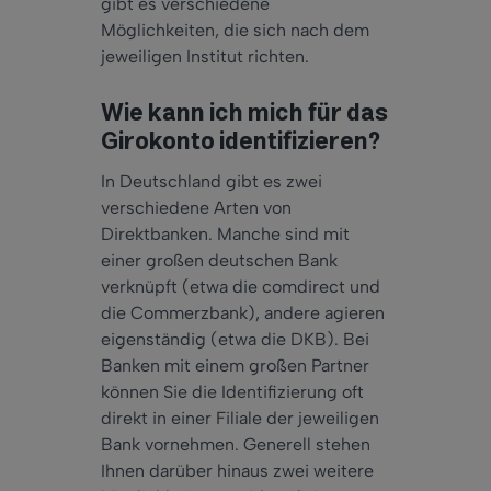
gibt es verschiedene
Möglichkeiten, die sich nach dem
jeweiligen Institut richten.
Wie kann ich mich für das
Girokonto identifizieren?
In Deutschland gibt es zwei
verschiedene Arten von
Direktbanken. Manche sind mit
einer großen deutschen Bank
verknüpft (etwa die comdirect und
die Commerzbank), andere agieren
eigenständig (etwa die DKB). Bei
Banken mit einem großen Partner
können Sie die Identifizierung oft
direkt in einer Filiale der jeweiligen
Bank vornehmen. Generell stehen
Ihnen darüber hinaus zwei weitere