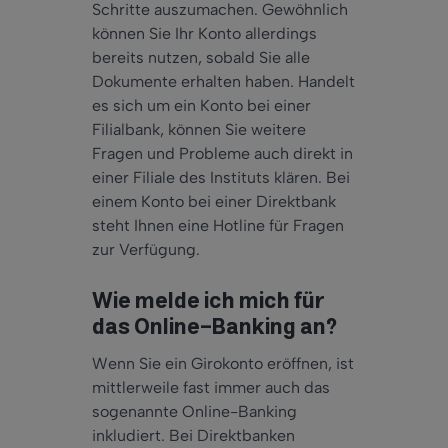
Schritte auszumachen. Gewöhnlich
können Sie Ihr Konto allerdings
bereits nutzen, sobald Sie alle
Dokumente erhalten haben. Handelt
es sich um ein Konto bei einer
Filialbank, können Sie weitere
Fragen und Probleme auch direkt in
einer Filiale des Instituts klären. Bei
einem Konto bei einer Direktbank
steht Ihnen eine Hotline für Fragen
zur Verfügung.
Wie melde ich mich für
das Online-Banking an?
Wenn Sie ein Girokonto eröffnen, ist
mittlerweile fast immer auch das
sogenannte Online-Banking
inkludiert. Bei Direktbanken