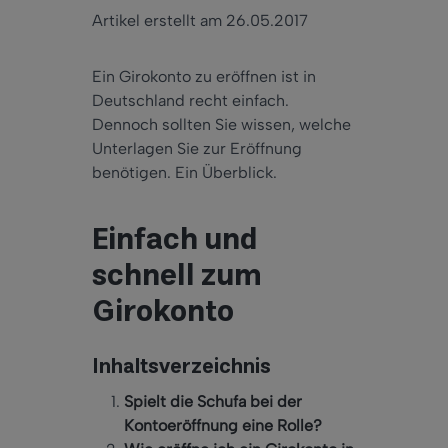
Artikel erstellt am 26.05.2017
Ein Girokonto zu eröffnen ist in
Deutschland recht einfach.
Dennoch sollten Sie wissen, welche
Unterlagen Sie zur Eröffnung
benötigen. Ein Überblick.
Einfach und
schnell zum
Girokonto
Inhaltsverzeichnis
Spielt die Schufa bei der
Kontoeröffnung eine Rolle?