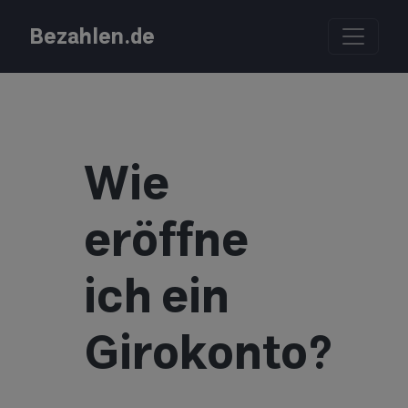
Bezahlen.de
Wie
eröffne
ich ein
Girokonto?