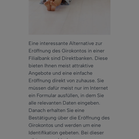
Eine interessante Alternative zur
Eröffnung des Girokontos in einer
Filialbank sind Direktbanken. Diese
bieten Ihnen meist attraktive
Angebote und eine einfache
Eröffnung direkt von zuhause. Sie
müssen dafür meist nur im Internet
ein Formular ausfüllen, in dem Sie
alle relevanten Daten eingeben.
Danach erhalten Sie eine
Bestätigung über die Eröffnung des
Girokontos und werden um eine
Identifikation gebeten. Bei dieser