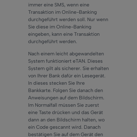
immer eine SMS, wenn eine
Transaktion im Online-Banking
durchgeführt werden soll. Nur wenn
Sie diese im Online-Banking
eingeben, kann eine Transaktion
durchgeführt werden.
Nach einem leicht abgewandelten
System funktioniert eTAN. Dieses
System gilt als sicherer. Sie erhalten
von Ihrer Bank dafür ein Lesegerät.
In dieses stecken Sie Ihre
Bankkarte. Folgen Sie danach den
Anweisungen auf dem Bildschirm.
Im Normalfall müssen Sie zuerst
eine Taste drücken und das Gerät
dann an den Bildschirm halten, wo
ein Code gescannt wird. Danach
bestätigen Sie auf dem Gerät den