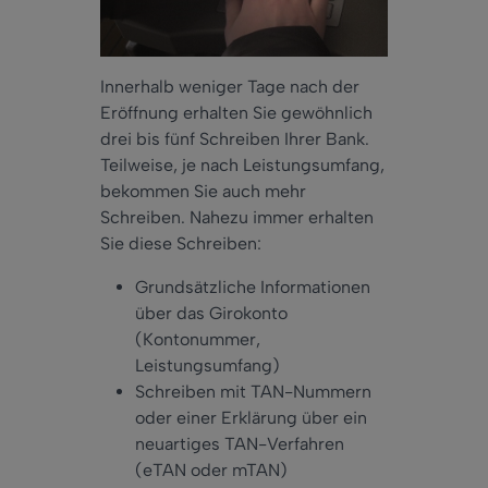
Innerhalb weniger Tage nach der
Eröffnung erhalten Sie gewöhnlich
drei bis fünf Schreiben Ihrer Bank.
Teilweise, je nach Leistungsumfang,
bekommen Sie auch mehr
Schreiben. Nahezu immer erhalten
Sie diese Schreiben:
Grundsätzliche Informationen
über das Girokonto
(Kontonummer,
Leistungsumfang)
Schreiben mit TAN-Nummern
oder einer Erklärung über ein
neuartiges TAN-Verfahren
(eTAN oder mTAN)