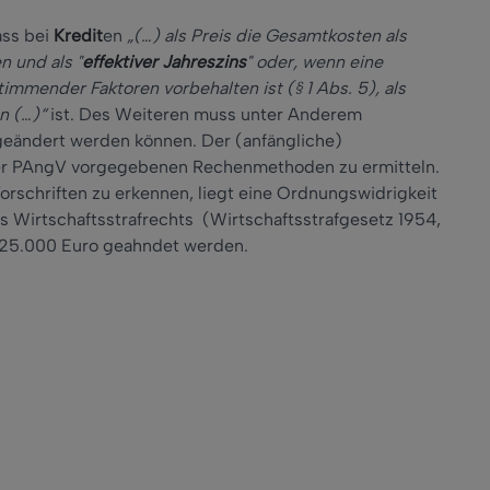
ass bei
Kredit
en
„(…) als Preis die Gesamtkosten als
 und als "
effektiver Jahreszins
" oder, wenn eine
mmender Faktoren vorbehalten ist (§ 1 Abs. 5), als
n (…)“
ist. Des Weiteren muss unter Anderem
 geändert werden können. Der (anfängliche)
 der PAngV vorgegebenen Rechenmethoden zu ermitteln.
rschriften zu erkennen, liegt eine Ordnungswidrigkeit
 Wirtschaftsstrafrechts (Wirtschaftsstrafgesetz 1954,
u 25.000 Euro geahndet werden.