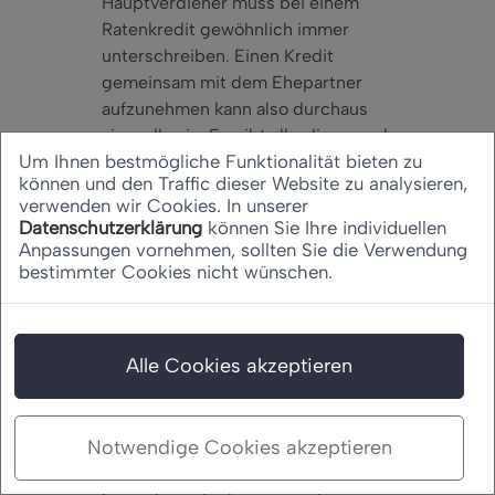
Hauptverdiener muss bei einem
Ratenkredit gewöhnlich immer
unterschreiben. Einen Kredit
gemeinsam mit dem Ehepartner
aufzunehmen kann also durchaus
sinnvoll sein. Es gibt allerdings auch
Um Ihnen bestmögliche Funktionalität bieten zu
Gründe, die dagegensprechen.
können und den Traffic dieser Website zu analysieren,
Sofern Sie Ihre Haftung insgesamt
verwenden wir Cookies. In unserer
begrenzen wollen, sollten Sie eher
Datenschutzerklärung
können Sie Ihre individuellen
auf einen Ratenkredit setzen, bei
Anpassungen vornehmen, sollten Sie die Verwendung
dem Sie nicht gemeinsam mit Ihrem
bestimmter Cookies nicht wünschen.
Ehepartner haften müssen.
Sofern Sie den Kredit gemeinsam
Alle Cookies akzeptieren
mit einer anderen Person
beantragen, wird bei vielen Banken
vorausgesetzt, dass Sie an
derselben Adresse wohnen. Sie
Notwendige Cookies akzeptieren
können also meist keinen Kredit mit