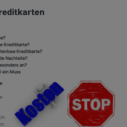
reditkarten
te?
se Kreditkarte?
stenlose Kreditkarte?
de Nachteile?
besonders an?
i ein Muss
te
ne
uch
bt,