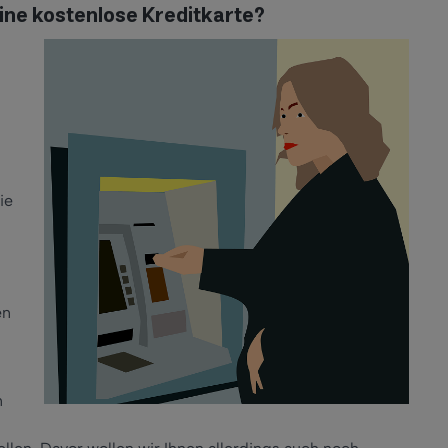
eine kostenlose Kreditkarte?
s
ie
en
n