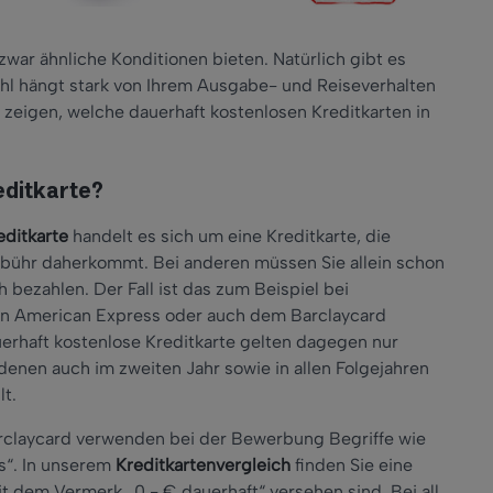
zwar ähnliche Konditionen bieten. Natürlich gibt es
hl hängt stark von Ihrem Ausgabe- und Reiseverhalten
 zeigen, welche dauerhaft kostenlosen Kreditkarten in
editkarte?
editkarte
handelt es sich um eine Kreditkarte, die
bühr daherkommt. Bei anderen müssen Sie allein schon
ch bezahlen. Der Fall ist das zum Beispiel bei
on American Express oder auch dem Barclaycard
erhaft kostenlose Kreditkarte gelten dagegen nur
 denen auch im zweiten Jahr sowie in allen Folgejahren
lt.
rclaycard verwenden bei der Bewerbung Begriffe wie
s“. In unserem
Kreditkartenvergleich
finden Sie eine
mit dem Vermerk „0,- € dauerhaft“ versehen sind. Bei all