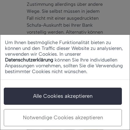
Zustimmung allerdings über andere
Wege. Sie selbst müssen in jedem
Fall nicht mit einer ausgedruckten
Schufa-Auskunft bei Ihrer Bank
vorstellig werden. Alternativ können
Sie auch direkt online ein
Konto
Um Ihnen bestmögliche Funktionalität bieten zu
ohne Schufa
eröffnen.
können und den Traffic dieser Website zu analysieren,
verwenden wir Cookies. In unserer
Kann die Umwandlung in
Datenschutzerklärung
können Sie Ihre individuellen
ein Basiskonto abgelehnt
Anpassungen vornehmen, sollten Sie die Verwendung
bestimmter Cookies nicht wünschen.
werden?
Alle Cookies akzeptieren
Notwendige Cookies akzeptieren