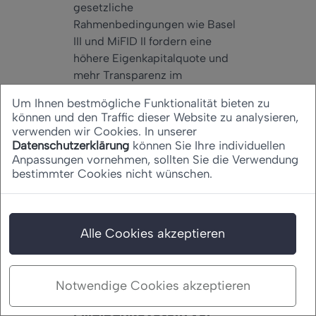
gesetzliche
Rahmenbedingungen wie Basel
III und MiFID II fordern eine
höhere Eigenkapitalquote und
mehr Transparenz im
Beratungsgeschäft an. Zur
Um Ihnen bestmögliche Funktionalität bieten zu
Stärkung des
können und den Traffic dieser Website zu analysieren,
Verbraucherschutzes ist seit
verwenden wir Cookies. In unserer
2010 die
Datenschutzerklärung
können Sie Ihre individuellen
Anpassungen vornehmen, sollten Sie die Verwendung
Gesprächsprotokollierung
bestimmter Cookies nicht wünschen.
zwischen Wertpapierhändlern
und Kunden obligatorisch. Der
damit verbundene
Arbeitsaufwand schlägt sich in
Alle Cookies akzeptieren
steigenden Personalkosten
nieder.
Notwendige Cookies akzeptieren
Steht das
Filialbanksystem vor