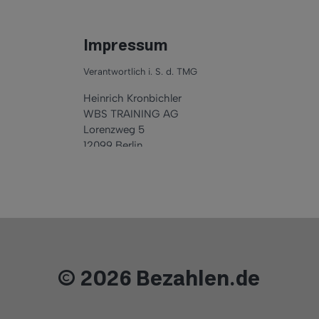
Impressum
Jetzt
beantragen
Verantwortlich i. S. d. TMG
Heinrich Kronbichler
WBS TRAINING AG
Lorenzweg 5
12099 Berlin
Hinweis
Dieser Beitrag wurde im Rahmen
einer Content-Partnerschaft mit
PaySol erstellt.
© 2026 Bezahlen.de