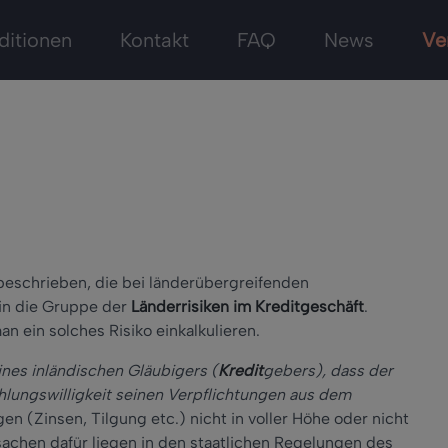
ditionen
Kontakt
FAQ
News
Ve
 beschrieben, die bei länderübergreifenden
 in die Gruppe der
Länderrisiken im Kreditgeschäft
.
n ein solches Risiko einkalkulieren.
ines inländischen Gläubigers (
Kredit
gebers), dass der
hlungswilligkeit seinen Verpflichtungen aus dem
gen (Zinsen, Tilgung etc.) nicht in voller Höhe oder nicht
achen dafür liegen in den staatlichen Regelungen des