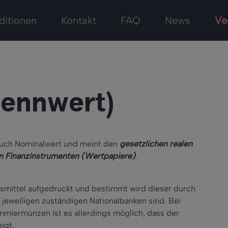
ditionen
Kontakt
FAQ
News
Ve
Nennwert)
auch Nominalwert und meint den
gesetzlichen realen
on Finanzinstrumenten (Wertpapiere)
.
gsmittel aufgedruckt und bestimmt wird dieser durch
 jeweiligen zuständigen Nationalbanken sind. Bei
mlermünzen ist es allerdings möglich, dass der
igt.