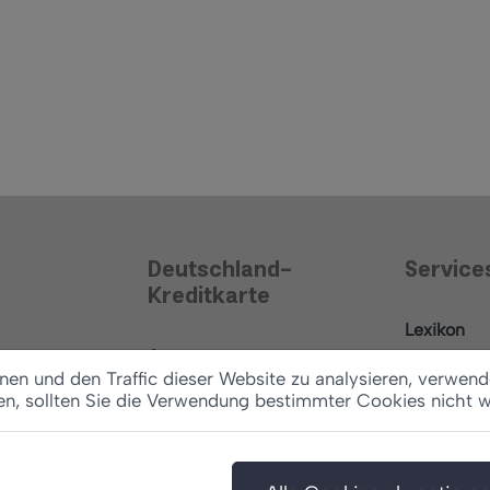
Deutschland-
Service
Kreditkarte
Lexikon
Antrag
News
en und den Traffic dieser Website zu analysieren, verwend
Konditionen
en, sollten Sie die Verwendung bestimmter Cookies nicht 
Ratgeber
Vertrag widerrufen