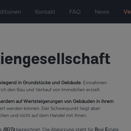
ditionen
Kontakt
FAQ
News
Ve
iengesellschaft
orwiegend in Grundstücke und Gebäude
. Einnahmen
h den Bau und Verkauf von Immobilien erzielt.
ußerdem auf Wertsteigerungen von Gebäuden in ihrem
siert werden können. Der Schwerpunkt liegt aber
lien und nicht auf dem Handel mit ihnen.
ls
REITs
bezeichnet. Die Abkürzung steht für
R
eal
E
state