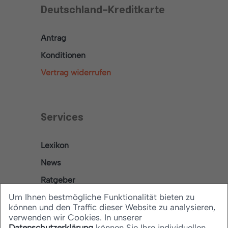
Deutschland-Kreditkarte
Antrag
Konditionen
Vertrag widerrufen
Services
Lexikon
News
Ratgeber
Um Ihnen bestmögliche Funktionalität bieten zu
können und den Traffic dieser Website zu analysieren,
verwenden wir Cookies. In unserer
Rechtliches
Datenschutzerklärung
können Sie Ihre individuellen