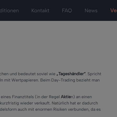
ditionen
Kontakt
FAQ
News
Ve
chen und bedeutet soviel wie
„Tageshändler“
. Spricht
ln mit Wertpapieren. Beim Day-Trading bezieht man
ines Finanztitels (in der Regel
Aktie
n) an einen
kurzfristig wieder verkauft. Natürlich hat er dadurch
delsform auch mit enormen Risiken verbunden, da es