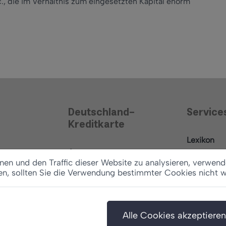
., die im Verhältnis zum eingesetzten Kapital enorm
Deutschland-
Service
Kreditkarte
Lexikon
Antrag
News
en und den Traffic dieser Website zu analysieren, verwend
Konditionen
en, sollten Sie die Verwendung bestimmter Cookies nicht 
Ratgeber
Vertrag widerrufen
Alle Cookies akzeptieren