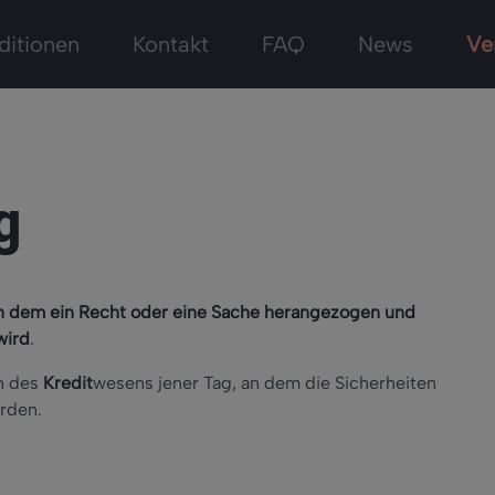
ditionen
Kontakt
FAQ
News
Ve
g
n dem ein Recht oder eine Sache herangezogen und
wird
.
ch des
Kredit
wesens jener Tag, an dem die Sicherheiten
rden.