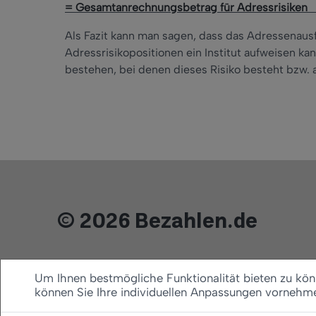
= Gesamtanrechnungsbetrag für Adress
Als Fazit kann man sagen, dass das Adressenausf
Adressrisikopositionen ein Institut aufweisen 
bestehen, bei denen dieses Risiko besteht bzw.
© 2026 Bezahlen.de
Um Ihnen bestmögliche Funktionalität bieten zu könn
können Sie Ihre individuellen Anpassungen vornehm