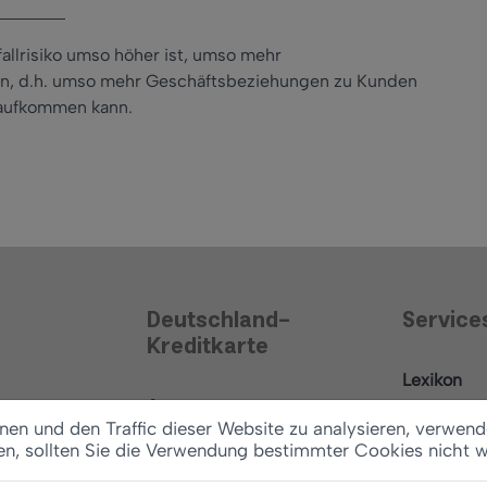
risiken
allrisiko umso höher ist, umso mehr
kann, d.h. umso mehr Geschäftsbeziehungen zu Kunden
 aufkommen kann.
Deutschland-
Service
Kreditkarte
Lexikon
Antrag
News
en und den Traffic dieser Website zu analysieren, verwend
Konditionen
en, sollten Sie die Verwendung bestimmter Cookies nicht 
Ratgeber
Vertrag widerrufen