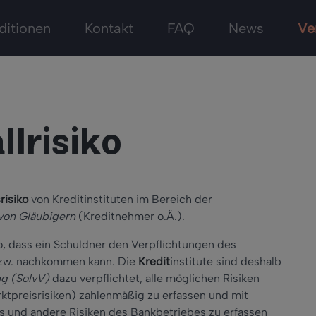
ditionen
Kontakt
FAQ
News
Ve
lrisiko
risiko
von Kreditinstituten im Bereich der
 von Gläubigern
(Kreditnehmer o.Ä.).
ko, dass ein Schuldner den Verpflichtungen des
zw. nachkommen kann. Die
Kredit
institute sind deshalb
ng (SolvV)
dazu verpflichtet, alle möglichen Risiken
arktpreisrisiken) zahlenmäßig zu erfassen und mit
 und andere Risiken des Bankbetriebes zu erfassen