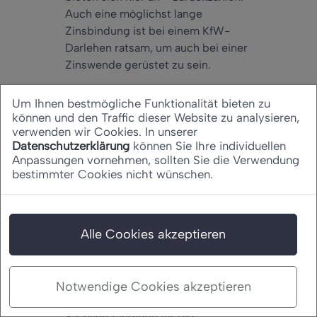
Auch eine möglichst lange
Zinsbindung ist bei einem KfW-
Darlehen ratsam, um auch bei einer
Zinswende gerüstet zu sein.
Kommen bei einem KfW-
Um Ihnen bestmögliche Funktionalität bieten zu
Darlehen weitere Kosten
können und den Traffic dieser Website zu analysieren,
verwenden wir Cookies. In unserer
auf mich zu?
Datenschutzerklärung
können Sie Ihre individuellen
Anpassungen vornehmen, sollten Sie die Verwendung
Wenn Sie sich für ein KfW-Darlehen
bestimmter Cookies nicht wünschen.
entscheiden, müssen Sie
mittlerweile leider immer mit einem
nicht zu vernachlässigenden
Zusatzkostenanteil
Alle Cookies akzeptieren
zurechtkommen. Das gilt
besonders beim Neubau von
Immobilien. In diesem Fall müssen
Notwendige Cookies akzeptieren
Sie seit dem 1. April 2014 einen
Sachverständigen für die