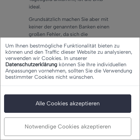
ideal.
Grundsätzlich machen Sie
aber
mit
keiner der genannten Banken einen
großen Fehler, da sich die
Konditionen
nur
im Detail
Um Ihnen bestmögliche Funktionalität bieten zu
unterscheiden. Die DKB bietet
können und den Traffic dieser Website zu analysieren,
jedoch
für Vielreisende die besten
verwenden wir Cookies. In unserer
Datenschutzerklärung
können Sie Ihre individuellen
Konditionen.
Denn
bei dieser
Anpassungen vornehmen, sollten Sie die Verwendung
entfällt noch die
bestimmter Cookies nicht wünschen.
Fremdwährungsgebühr. Bargeld
kann
also
quasi
an jedem
Automaten weltweit gebührenfrei
abgehoben werden.
Alle Cookies akzeptieren
Die Wahl der richtigen
Direktbank treffen
Notwendige Cookies akzeptieren
Die perfekte Entscheidung