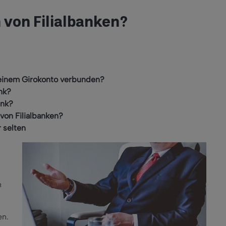
 von Filialbanken?
t einem Girokonto verbunden?
nk?
ank?
von Filialbanken?
r selten
n
en.