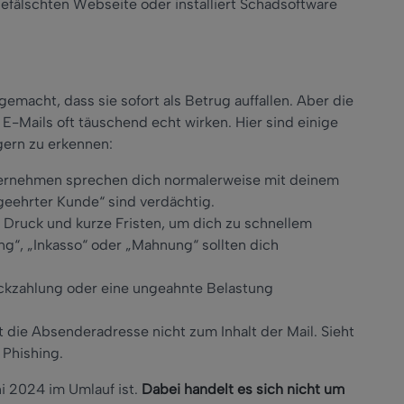
 gefälschten Webseite oder installiert Schadsoftware
emacht, dass sie sofort als Betrug auffallen. Aber die
 E-Mails oft täuschend echt wirken. Hier sind einige
ern zu erkennen:
ternehmen sprechen dich normalerweise mit deinem
eehrter Kunde“ sind verdächtig.
uf Druck und kurze Fristen, um dich zu schnellem
g“, „Inkasso“ oder „Mahnung“ sollten dich
ückzahlung oder eine ungeahnte Belastung
st die Absenderadresse nicht zum Inhalt der Mail. Sieht
 Phishing.
ni 2024 im Umlauf ist.
Dabei handelt es sich nicht um