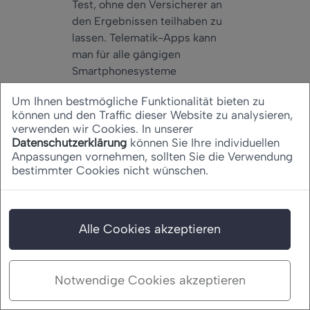
Test, ohne den Versicherer an
den Ergebnissen teilhaben zu
lassen. Telematik-Apps kann
man für alle gängigen
Smartphonesysteme
downloaden und ausprobieren.
Um Ihnen bestmögliche Funktionalität bieten zu
Denn nicht immer führt das
können und den Traffic dieser Website zu analysieren,
Angebot der Versicherer zu
verwenden wir Cookies. In unserer
einem geringeren
Datenschutzerklärung
können Sie Ihre individuellen
Versicherungsbeitrag. Im
Anpassungen vornehmen, sollten Sie die Verwendung
bestimmter Cookies nicht wünschen.
schlechtesten Fall zahlt der
Kunde drauf. Es gilt zu
bedenken, was das Verfahren
nicht erfassen und beurteilen
Alle Cookies akzeptieren
kann: Was war die konkrete
Straßenverkehrssituation?
Welche Fahreinschränkungen
Notwendige Cookies akzeptieren
verursachte das Wetter? Wurde
der nach der StVO