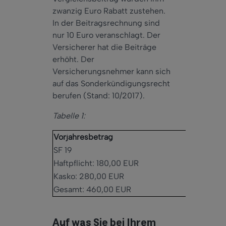
zwanzig Euro Rabatt zustehen.
In der Beitragsrechnung sind
nur 10 Euro veranschlagt. Der
Versicherer hat die Beiträge
erhöht. Der
Versicherungsnehmer kann sich
auf das Sonderkündigungsrecht
berufen (Stand: 10/2017).
Tabelle 1:
Vorjahresbetrag
Aktuel
SF 19
SF 20
Haftpflicht: 180,00 EUR
Haftpf
Kasko: 280,00 EUR
Kasko
Gesamt: 460,00 EUR
Gesam
Auf was Sie bei Ihrem