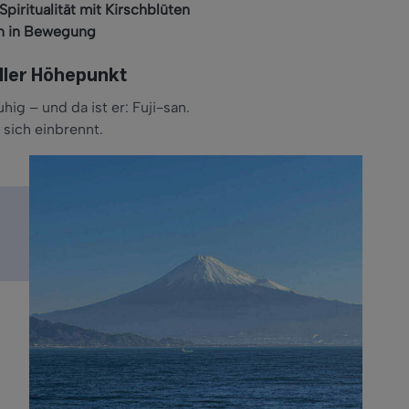
piritualität mit Kirschblüten
en in Bewegung
iller Höhepunkt
uhig – und da ist er: Fuji-san.
 sich einbrennt.