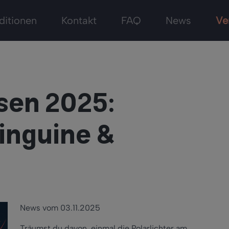
ditionen
Kontakt
FAQ
News
Ve
sen 2025:
Pinguine &
News vom 03.11.2025
Träumst du davon, einmal die Polarlichter am