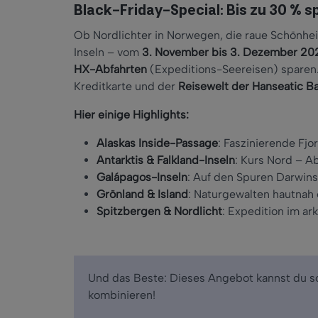
Black-Friday-Special: Bis zu 30 % s
Ob Nordlichter in Norwegen, die raue Schönhe
Inseln
– vom
3. November bis 3. Dezember 20
HX-Abfahrten
(Expeditions-Seereisen) sparen.
Kreditkarte und der
Reisewelt der Hanseatic B
Hier einige Highlights:
Alaskas Inside-Passage
: Faszinierende Fjo
Antarktis & Falkland-Inseln
: Kurs Nord
– Ab
Gal
ápagos-Inseln
: Auf den Spuren Darwins
Grönland & Island
: Naturgewalten hautnah
Spitzbergen & Nordlicht
: Expedition im ar
Und das Beste: Dieses Angebot kannst du 
kombinieren!