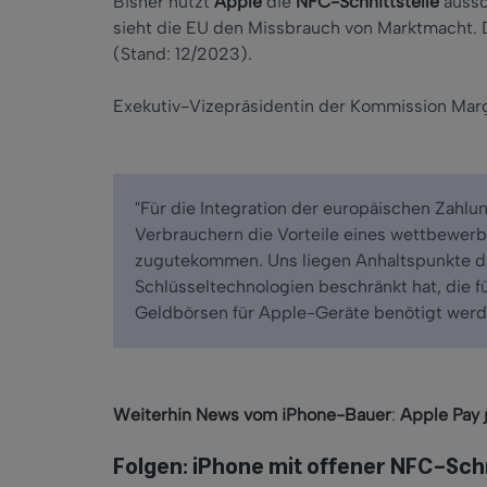
Bisher nutzt
Apple
die
NFC-Schnittstelle
aussc
sieht die EU den Missbrauch von Marktmacht. D
(Stand: 12/2023).
Exekutiv-Vizepräsidentin der Kommission Marg
"Für die Integration der europäischen Zahlu
Verbrauchern die Vorteile eines wettbewer
zugutekommen. Uns liegen Anhaltspunkte da
Schlüsseltechnologien beschränkt hat, die f
Geldbörsen für Apple-Geräte benötigt werd
Weiterhin News vom iPhone-Bauer
:
Apple Pay 
Folgen: iPhone mit offener NFC-Schn