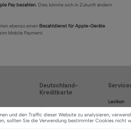
ple Pay bezahlen
. Dies könnte sich in Zukunft ändern
nten ebenso einen
Bezahldienst für Apple-Geräte
 beim Mobile Payment.
Deutschland-
Service
Kreditkarte
Lexikon
Antrag
News
en und den Traffic dieser Website zu analysieren, verwend
Konditionen
en, sollten Sie die Verwendung bestimmter Cookies nicht 
Ratgeber
Vertrag widerrufen