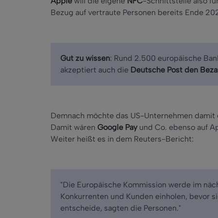
Apple
will die eigene
NFC
-Schnittstelle also f
Bezug auf vertraute Personen bereits Ende 20
Gut zu wissen
: Rund 2.500 europäische Ban
akzeptiert auch die
Deutsche Post den Beza
Demnach möchte das US-Unternehmen damit ei
Damit wären
Google Pay
und Co. ebenso auf A
Weiter heißt es in dem Reuters-Bericht:
"Die Europäische Kommission werde im näc
Konkurrenten und Kunden einholen, bevor s
entscheide, sagten die Personen."