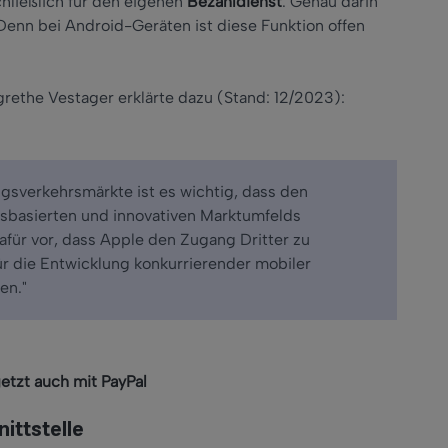
hließlich für den eigenen
Bezahldienst
. Genau darin
enn bei Android-Geräten ist diese Funktion offen
rethe Vestager erklärte dazu (Stand: 12/2023):
ngsverkehrsmärkte ist es wichtig, dass den
bsbasierten und innovativen Marktumfelds
für vor, dass Apple den Zugang Dritter zu
ür die Entwicklung konkurrierender mobiler
en."
jetzt auch mit PayPal
ittstelle