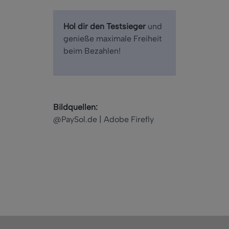
Hol dir den Testsieger
und
genieße maximale Freiheit
beim Bezahlen!
Bildquellen:
@PaySol.de | Adobe Firefly