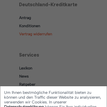
Deutschland-Kreditkarte
Antrag
Konditionen
Vertrag widerrufen
Services
Lexikon
News
Ratgeber
Um Ihnen bestmögliche Funktionalität bieten zu
können und den Traffic dieser Website zu analysieren,
verwenden wir Cookies. In unserer
Rechtliches
Datenschutzerklärung
können Sie Ihre individuellen