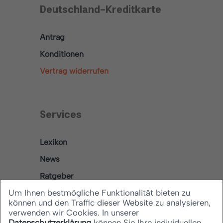
Deutschland-Kreditkarte
Antrag
Konditionen
Vertrag widerrufen
Services
Lexikon
News
Ratgeber
Um Ihnen bestmögliche Funktionalität bieten zu
können und den Traffic dieser Website zu analysieren,
verwenden wir Cookies. In unserer
Rechtliches
Datenschutzerklärung
können Sie Ihre individuellen