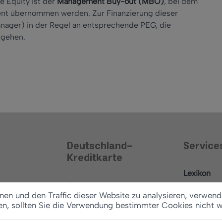
 Equity ist der
Management Buy-out (MBO)
, bei dem
nt übernommen werden. Zur Finanzierung dieser
nager) in der Regel an entsprechende PEG, die
ngehen.
Deutschland-
Service
Kreditkarte
Lexikon
Antrag
News
en und den Traffic dieser Website zu analysieren, verwend
Konditionen
en, sollten Sie die Verwendung bestimmter Cookies nicht 
Ratgeber
Vertrag widerrufen