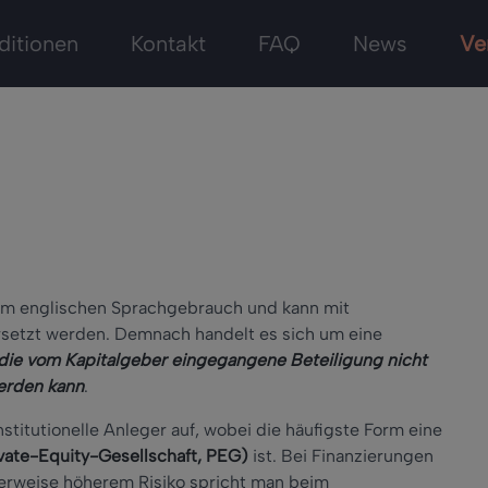
ditionen
Kontakt
FAQ
News
Ve
em englischen Sprachgebrauch und kann mit
setzt werden. Demnach handelt es sich um eine
 die vom Kapitalgeber eingegangene Beteiligung nicht
erden kann
.
nstitutionelle Anleger auf, wobei die häufigste Form eine
ivate-Equity-Gesellschaft, PEG)
ist. Bei Finanzierungen
herweise höherem Risiko spricht man beim