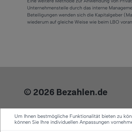
Eine weitere Methode zur Anwendung von Private
Unternehmensteile durch das interne Manageme
Beteiligungen wenden sich die Kapitalgeber (Ma
wiederum auf gleiche Weise wie beim LBO vora
© 2026 Bezahlen.de
Um Ihnen bestmögliche Funktionalität bieten zu könn
können Sie Ihre individuellen Anpassungen vornehm