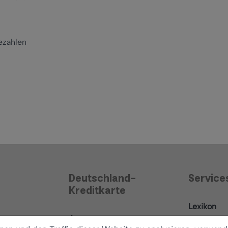
ezahlen
Deutschland-
Service
Kreditkarte
Lexikon
Antrag
News