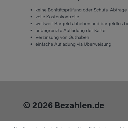
keine Bonitätsprüfung oder Schufa-Abfrage
volle Kostenkontrolle
weltweit Bargeld abheben und bargeldlos b
unbegrenzte Aufladung der Karte
Verzinsung von Guthaben
einfache Aufladung via Überweisung
© 2026 Bezahlen.de