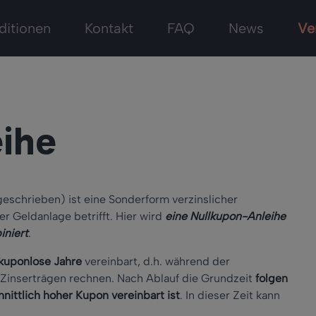
ditionen
Kontakt
FAQ
News
Ve
ihe
eschrieben) ist eine Sonderform verzinslicher
r Geldanlage betrifft. Hier wird
eine Nullkupon-Anleihe
iniert
.
 kuponlose Jahre
vereinbart, d.h. während der
t Zinserträgen rechnen. Nach Ablauf die Grundzeit
folgen
nittlich hoher Kupon vereinbart ist
. In dieser Zeit kann