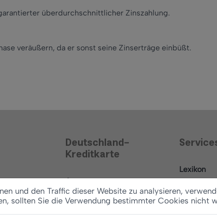
garantierter überdurchschnittlicher Zinszahlung.
phase veräußern, da er sonst seine Zinserträge einbüßt.
Deutschland-
Service
Kreditkarte
Lexikon
Antrag
News
en und den Traffic dieser Website zu analysieren, verwend
Konditionen
en, sollten Sie die Verwendung bestimmter Cookies nicht 
Ratgeber
Vertrag widerrufen