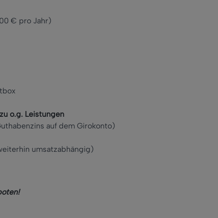
00 € pro Jahr)
stbox
zu o.g. Leistungen
Guthabenzins auf dem Girokonto)
weiterhin umsatzabhängig)
boten!