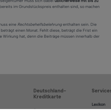
kseigentümer muss sich dabei
üblicherweise mit bis zu
bereits im Grundstückspreis enthalten sind, so machen
muss eine
Rechtsbehelfsbelehrung
enthalten sein. Die
beträgt einen Monat. Fehlt diese, beträgt die Frist ein
e Wirkung hat, denn die Beiträge müssen innerhalb der
Deutschland-
Service
Kreditkarte
Lexikon
Antrag