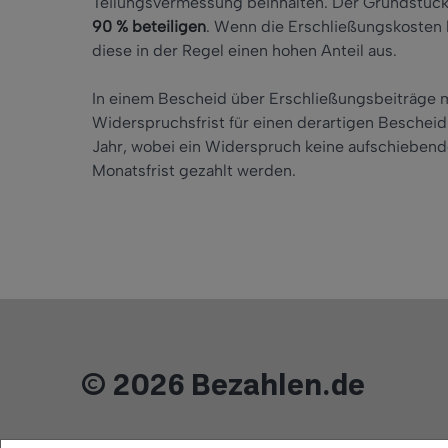
Teilungsvermessung beinhalten. Der Grundstüc
90 % beteiligen
. Wenn die Erschließungskosten 
diese in der Regel einen hohen Anteil aus.
In einem Bescheid über Erschließungsbeiträge 
Widerspruchsfrist für einen derartigen Bescheid 
Jahr, wobei ein Widerspruch keine aufschiebend
Monatsfrist gezahlt werden.
© 2026 Bezahlen.de