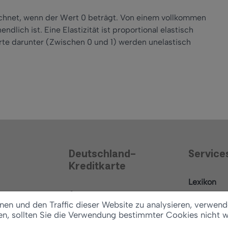
ichnet, wenn der Wert 0 beträgt. Von einem vollkommen
dlich ist. Eine Elastizität ist proportional elastisch
erte darunter (Zwischen 0 und 1) werden unelastisch
Deutschland-
Service
Kreditkarte
Lexikon
Antrag
News
en und den Traffic dieser Website zu analysieren, verwend
Konditionen
en, sollten Sie die Verwendung bestimmter Cookies nicht 
Ratgeber