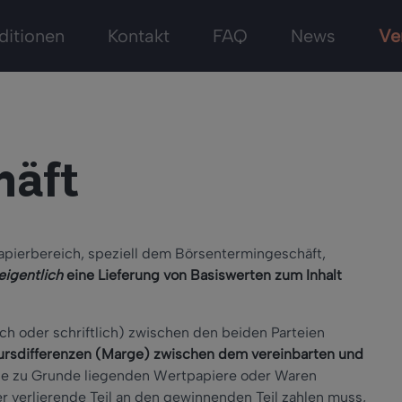
ditionen
Kontakt
FAQ
News
Ve
häft
apierbereich, speziell dem Börsentermingeschäft,
eigentlich
eine Lieferung von Basiswerten zum Inhalt
ch oder schriftlich) zwischen den beiden Parteien
Kursdifferenzen (Marge) zwischen dem vereinbarten und
die zu Grunde liegenden Wertpapiere oder Waren
der verlierende Teil an den gewinnenden Teil zahlen muss,