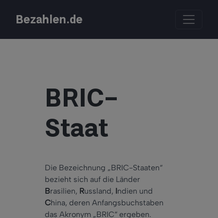
Bezahlen.de
BRIC-
Staat
Die Bezeichnung „BRIC-Staaten“
bezieht sich auf die Länder
B
rasilien,
R
ussland,
I
ndien und
C
hina, deren Anfangsbuchstaben
das Akronym „BRIC“ ergeben.