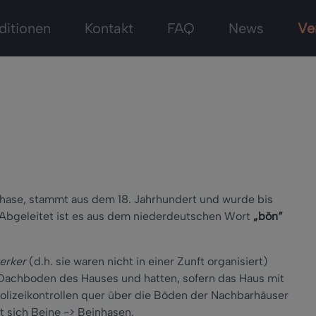
ditionen
Kontakt
FAQ
News
Ve
nhase, stammt aus dem 18. Jahrhundert und wurde bis
Abgeleitet ist es aus dem niederdeutschen Wort
„bön“
werker
(d.h. sie waren nicht in einer Zunft organisiert)
m Dachboden des Hauses und hatten, sofern das Haus mit
 Polizeikontrollen quer über die Böden der Nachbarhäuser
t sich Beine -> Beinhasen.