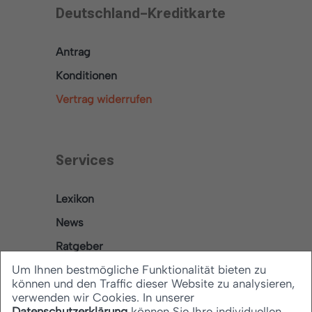
Deutschland-Kreditkarte
Antrag
Konditionen
Vertrag widerrufen
Services
Lexikon
News
Ratgeber
Um Ihnen bestmögliche Funktionalität bieten zu
können und den Traffic dieser Website zu analysieren,
verwenden wir Cookies. In unserer
Rechtliches
Datenschutzerklärung
können Sie Ihre individuellen