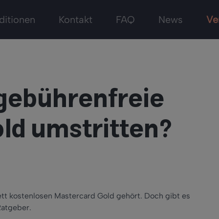
ditionen
Kontakt
FAQ
News
Ve
 gebührenfreie
ld umstritten?
ett kostenlosen Mastercard Gold gehört. Doch gibt es
Ratgeber.