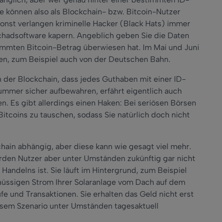
ie können also als Blockchain- bzw. Bitcoin-Nutzer
nst verlangen kriminelle Hacker (Black Hats) immer
chadsoftware kapern. Angeblich geben Sie die Daten
timmten Bitcoin-Betrag überwiesen hat. Im Mai und Juni
fen, zum Beispiel auch von der Deutschen Bahn.
in der Blockchain, dass jedes Guthaben mit einer ID-
mmer sicher aufbewahren, erfährt eigentlich auch
n. Es gibt allerdings einen Haken: Bei seriösen Börsen
Bitcoins zu tauschen, sodass Sie natürlich doch nicht
hain abhängig, aber diese kann wie gesagt viel mehr.
rden Nutzer aber unter Umständen zukünftig gar nicht
Handelns ist. Sie läuft im Hintergrund, zum Beispiel
hüssigen Strom Ihrer Solaranlage vom Dach auf dem
ufe und Transaktionen. Sie erhalten das Geld nicht erst
esem Szenario unter Umständen tagesaktuell